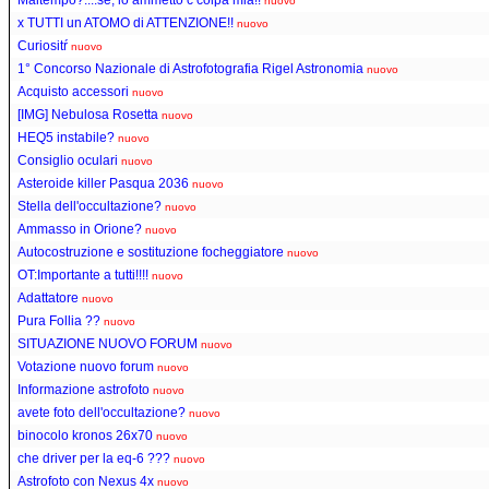
nuovo
x TUTTI un ATOMO di ATTENZIONE!!
nuovo
Curiositŕ
nuovo
1° Concorso Nazionale di Astrofotografia Rigel Astronomia
nuovo
Acquisto accessori
nuovo
[IMG] Nebulosa Rosetta
nuovo
HEQ5 instabile?
nuovo
Consiglio oculari
nuovo
Asteroide killer Pasqua 2036
nuovo
Stella dell'occultazione?
nuovo
Ammasso in Orione?
nuovo
Autocostruzione e sostituzione focheggiatore
nuovo
OT:Importante a tutti!!!!
nuovo
Adattatore
nuovo
Pura Follia ??
nuovo
SITUAZIONE NUOVO FORUM
nuovo
Votazione nuovo forum
nuovo
Informazione astrofoto
nuovo
avete foto dell'occultazione?
nuovo
binocolo kronos 26x70
nuovo
che driver per la eq-6 ???
nuovo
Astrofoto con Nexus 4x
nuovo