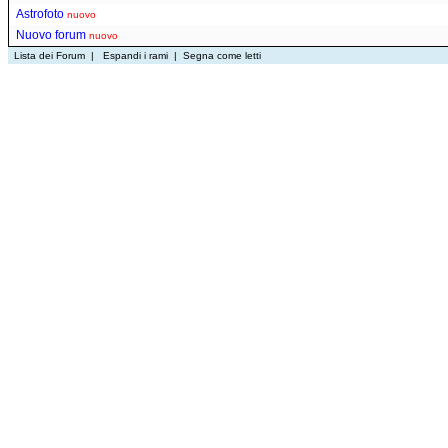
Astrofoto
nuovo
Nuovo forum
nuovo
Lista dei Forum
|
Espandi i rami
|
Segna come letti