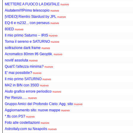
METTERE A FUOCO LA DIGITALE
nuovo
Aiutatemi!!!Primo telescopio
nuovo
[VIDEO] Rientro Stardust by JPL
nuovo
EQ-6 e rs232... con perseus
nuovo
80ED
nuovo
Il mio primo Saturno -- IRIS
nuovo
Torna il sereno e SATURNO
nuovo
sottrazione dark frame
nuovo
Acromatico 80mm f/6 Geoptik.
nuovo
novitŕ assoluta
nuovo
Qual'č l'altezza minima?
nuovo
E' mai possibile?
nuovo
Il mio primo SATURNO
nuovo
M42 in B/N con 350D
nuovo
Aiuto grafico errore periodico
nuovo
Per Renzo......
nuovo
Gruppo Amici del Profondo Cielo: Agg. sito
nuovo
Aggiornamento sito: nuove mappe
nuovo
*.fts con PS?
nuovo
Foto alle costellazioni
nuovo
Astroitaly.com su Neapolis
nuovo