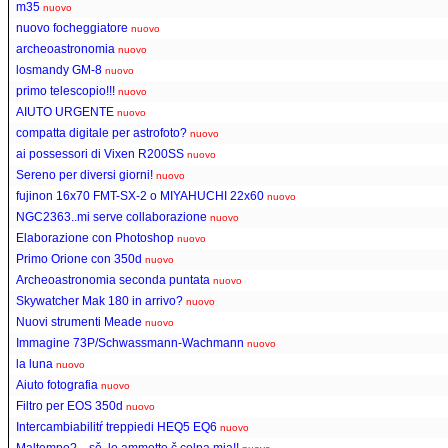
m35
nuovo
nuovo focheggiatore
nuovo
archeoastronomia
nuovo
losmandy GM-8
nuovo
primo telescopio!!!
nuovo
AIUTO URGENTE
nuovo
compatta digitale per astrofoto?
nuovo
ai possessori di Vixen R200SS
nuovo
Sereno per diversi giorni!
nuovo
fujinon 16x70 FMT-SX-2 o MIYAHUCHI 22x60
nuovo
NGC2363..mi serve collaborazione
nuovo
Elaborazione con Photoshop
nuovo
Primo Orione con 350d
nuovo
Archeoastronomia seconda puntata
nuovo
Skywatcher Mak 180 in arrivo?
nuovo
Nuovi strumenti Meade
nuovo
Immagine 73P/Schwassmann-Wachmann
nuovo
la luna
nuovo
Aiuto fotografia
nuovo
Filtro per EOS 350d
nuovo
Intercambiabilitŕ treppiedi HEQ5 EQ6
nuovo
Maltempo?....sě, lo ammetto č colpa mia!!