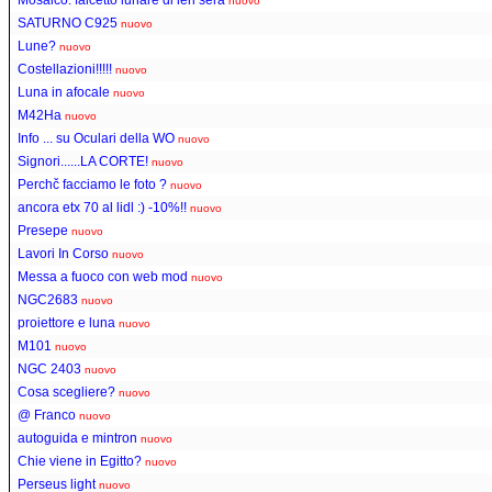
nuovo
SATURNO C925
nuovo
Lune?
nuovo
Costellazioni!!!!!
nuovo
Luna in afocale
nuovo
M42Ha
nuovo
Info ... su Oculari della WO
nuovo
Signori......LA CORTE!
nuovo
Perchč facciamo le foto ?
nuovo
ancora etx 70 al lidl :) -10%!!
nuovo
Presepe
nuovo
Lavori In Corso
nuovo
Messa a fuoco con web mod
nuovo
NGC2683
nuovo
proiettore e luna
nuovo
M101
nuovo
NGC 2403
nuovo
Cosa scegliere?
nuovo
@ Franco
nuovo
autoguida e mintron
nuovo
Chie viene in Egitto?
nuovo
Perseus light
nuovo