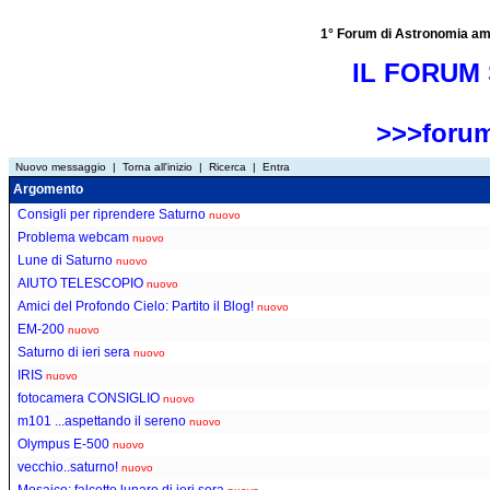
1° Forum di Astronomia amator
IL FORUM 
>>>forum
Nuovo messaggio
|
Torna all'inizio
|
Ricerca
|
Entra
Argomento
Consigli per riprendere Saturno
nuovo
Problema webcam
nuovo
Lune di Saturno
nuovo
AIUTO TELESCOPIO
nuovo
Amici del Profondo Cielo: Partito il Blog!
nuovo
EM-200
nuovo
Saturno di ieri sera
nuovo
IRIS
nuovo
fotocamera CONSIGLIO
nuovo
m101 ...aspettando il sereno
nuovo
Olympus E-500
nuovo
vecchio..saturno!
nuovo
Mosaico: falcetto lunare di ieri sera